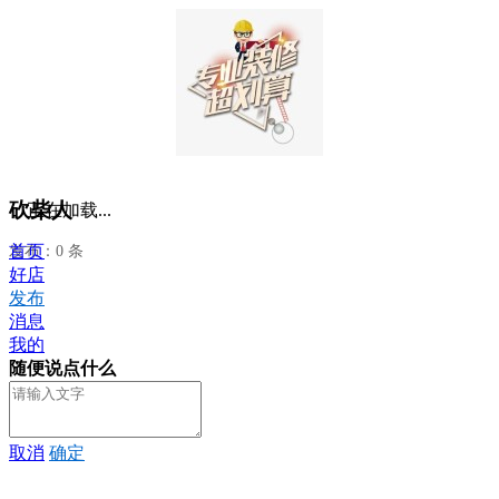
砍柴人
正在加载...
首页
发布：0 条
好店
发布
消息
我的
随便说点什么
取消
确定