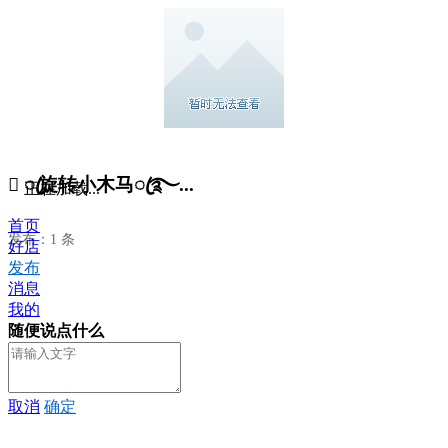
 ꦿ旋转小木马ꦿ࿐...
正在加载...
首页
发布：1 条
好店
发布
消息
我的
随便说点什么
取消
确定