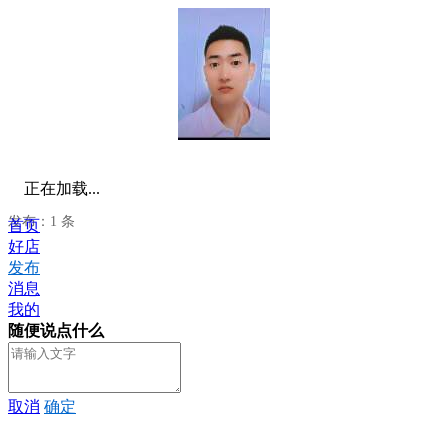
正在加载...
发布：1 条
首页
好店
发布
消息
我的
随便说点什么
取消
确定