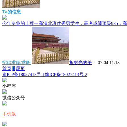
Ta的信息
今年毕业的上蔡一高清北班优秀男学生，高考成绩顶级985，高考
招聘求职/求职
折射光的美
· 07-04 11:18
首页
1
尾页
豫ICP备18027413号-1
豫ICP备18027413号-2
小程序
微信公众号
手机版