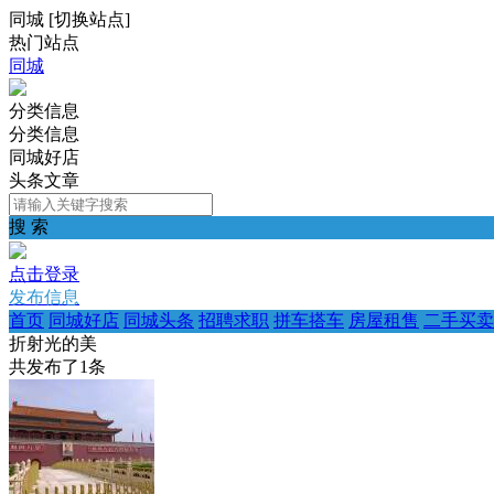
同城
[
切换站点
]
热门站点
同城
分类信息
分类信息
同城好店
头条文章
搜 索
点击登录
发布信息
首页
同城好店
同城头条
招聘求职
拼车搭车
房屋租售
二手买卖
折射光的美
共发布了
1
条