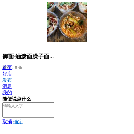
御面 油泼面臊子面...
正在加载...
首页
发布：0 条
好店
发布
消息
我的
随便说点什么
取消
确定