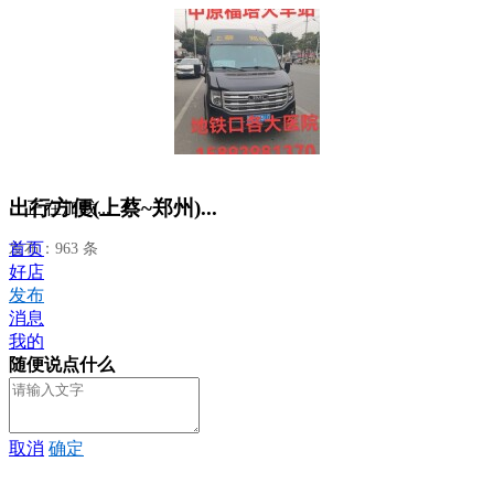
出行方便(上蔡~郑州)...
正在加载...
首页
发布：963 条
好店
发布
消息
我的
随便说点什么
取消
确定