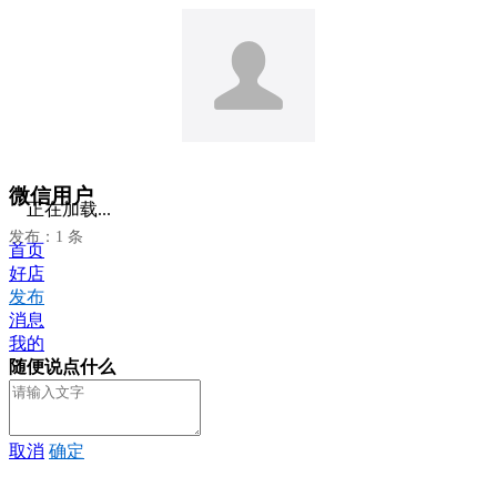
微信用户
正在加载...
发布：1 条
首页
好店
发布
消息
我的
随便说点什么
取消
确定