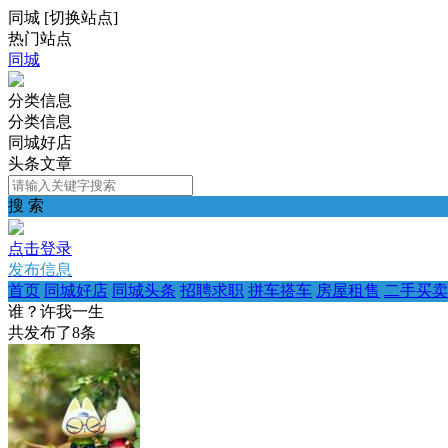
同城
[
切换站点
]
热门站点
同城
分类信息
分类信息
同城好店
头条文章
搜 索
点击登录
发布信息
首页
同城好店
同城头条
招聘求职
拼车搭车
房屋租售
二手买卖
谁？许我一生
共发布了
8
条