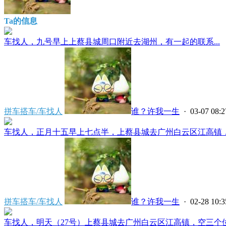
Ta的信息
车找人，九号早上上蔡县城周口附近去湖州，有一起的联系...
拼车搭车/车找人
谁？许我一生
· 03-07 08:2
车找人，正月十五早上七点半，上蔡县城去广州白云区江高镇，剩
拼车搭车/车找人
谁？许我一生
· 02-28 10:3
车找人，明天（27号）上蔡县城去广州白云区江高镇，空三个位置