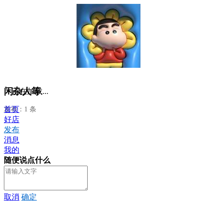
闲杂人等
正在加载...
首页
发布：1 条
好店
发布
消息
我的
随便说点什么
取消
确定