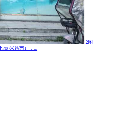
2图
0米路西），...