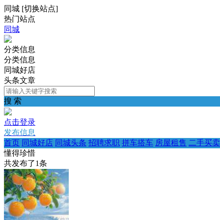
同城
[
切换站点
]
热门站点
同城
分类信息
分类信息
同城好店
头条文章
搜 索
点击登录
发布信息
首页
同城好店
同城头条
招聘求职
拼车搭车
房屋租售
二手买卖
懂得珍惜
共发布了
1
条