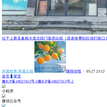
位于上蔡县秦相大道北段门面房出租（原老收费站红绿灯路口北20
房屋租售/房屋出租
懂得珍惜
· 05-27 23:12
首页
1
尾页
豫ICP备18027413号-1
豫ICP备18027413号-2
小程序
微信公众号