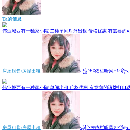
Ta的信息
伟业城西有一独家小院 二楼单间对外出租 价格优惠 有需要的可以拨
房屋租售/房屋出租
꧁༺依栏听风༻꧂..
伟业城西有一独家小院 单间出租 价格优惠 有意向的请拨打电话*****
房屋租售/房屋出租
꧁༺依栏听风༻꧂..