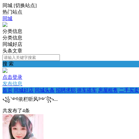
同城
[
切换站点
]
热门站点
同城
分类信息
分类信息
同城好店
头条文章
搜 索
点击登录
发布信息
首页
同城好店
同城头条
招聘求职
拼车搭车
房屋租售
二手买卖
꧁༺依栏听风༻꧂...
共发布了
4
条