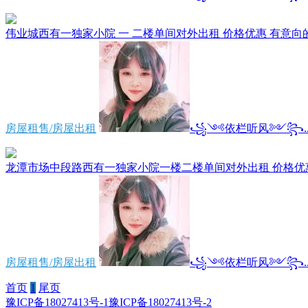
伟业城西有一独家小院 一 二楼单间对外出租 价格优惠 有意向的请
房屋租售/房屋出租
꧁༺依栏听风༻꧂..
龙潭市场中段路西有一独家小院一楼二楼单间对外出租 价格优惠 
房屋租售/房屋出租
꧁༺依栏听风༻꧂..
首页
1
尾页
豫ICP备18027413号-1
豫ICP备18027413号-2