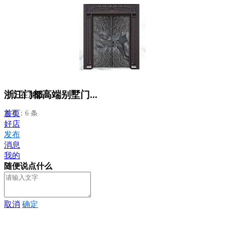
浙江门都高端别墅门...
正在加载...
首页
发布：6 条
好店
发布
消息
我的
随便说点什么
取消
确定