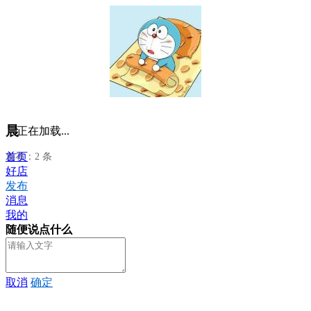
晨
正在加载...
首页
发布：2 条
好店
发布
消息
我的
随便说点什么
取消
确定