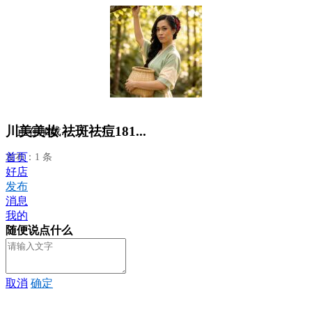
川美美妆 祛斑祛痘181...
正在加载...
首页
发布：1 条
好店
发布
消息
我的
随便说点什么
取消
确定