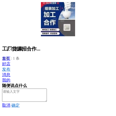
工厂货源招合作...
正在加载...
首页
发布：1 条
好店
发布
消息
我的
随便说点什么
取消
确定