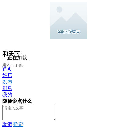
和天下
正在加载...
发布：1 条
首页
好店
发布
消息
我的
随便说点什么
取消
确定