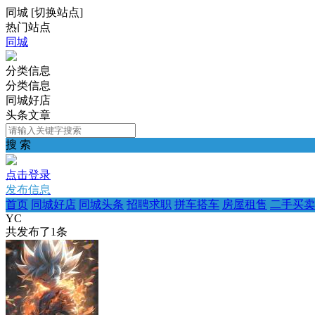
同城
[
切换站点
]
热门站点
同城
分类信息
分类信息
同城好店
头条文章
搜 索
点击登录
发布信息
首页
同城好店
同城头条
招聘求职
拼车搭车
房屋租售
二手买卖
YC
共发布了
1
条