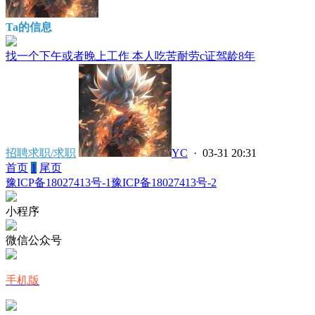
Ta的信息
找一个下午或者晚上工作 本人吃苦耐劳c证驾龄8年
招聘求职/求职
YC
· 03-31 20:31
首页
1
尾页
豫ICP备18027413号-1
豫ICP备18027413号-2
小程序
微信公众号
手机版