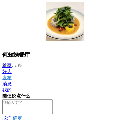
何知味餐厅
正在加载...
首页
发布：2 条
好店
发布
消息
我的
随便说点什么
取消
确定