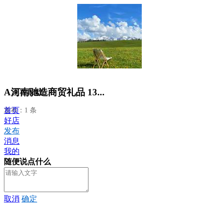
A河南驰造商贸礼品 13...
正在加载...
首页
发布：1 条
好店
发布
消息
我的
随便说点什么
取消
确定