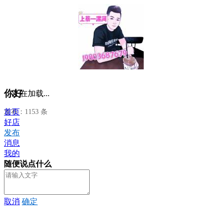
你好
正在加载...
首页
发布：1153 条
好店
发布
消息
我的
随便说点什么
取消
确定