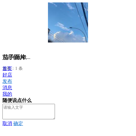
茄子面片
正在加载...
首页
发布：1 条
好店
发布
消息
我的
随便说点什么
取消
确定