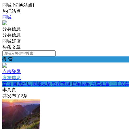
同城
[
切换站点
]
热门站点
同城
分类信息
分类信息
同城好店
头条文章
搜 索
点击登录
发布信息
首页
同城好店
同城头条
招聘求职
拼车搭车
房屋租售
二手买卖
李真真
共发布了
2
条