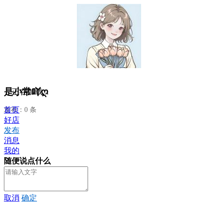
是小常吖ღ
正在加载...
首页
发布：0 条
好店
发布
消息
我的
随便说点什么
取消
确定