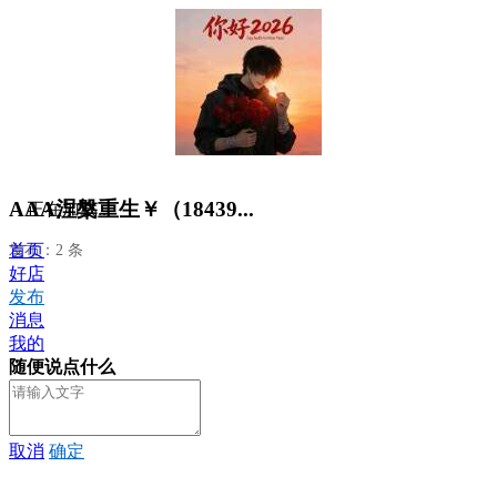
AAA涅槃重生￥（18439...
正在加载...
首页
发布：2 条
好店
发布
消息
我的
随便说点什么
取消
确定