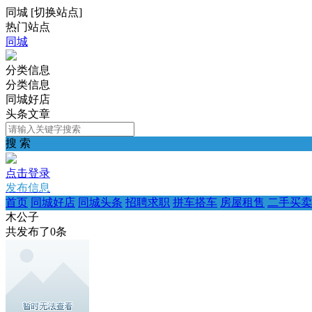
同城
[
切换站点
]
热门站点
同城
分类信息
分类信息
同城好店
头条文章
搜 索
点击登录
发布信息
首页
同城好店
同城头条
招聘求职
拼车搭车
房屋租售
二手买卖
木公子
共发布了
0
条