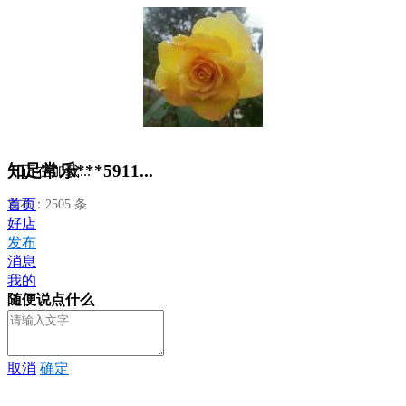
知足常乐***5911...
正在加载...
首页
发布：2505 条
好店
发布
消息
我的
随便说点什么
取消
确定