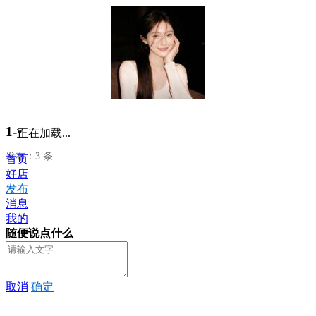
1-ʷ
正在加载...
发布：3 条
首页
好店
发布
消息
我的
随便说点什么
取消
确定