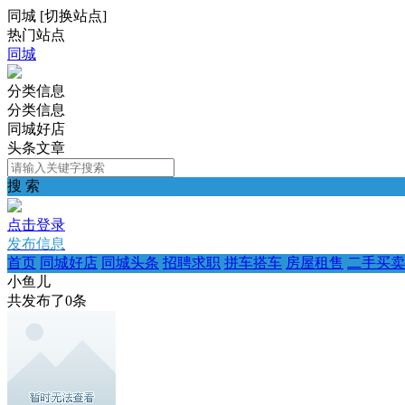
同城
[
切换站点
]
热门站点
同城
分类信息
分类信息
同城好店
头条文章
搜 索
点击登录
发布信息
首页
同城好店
同城头条
招聘求职
拼车搭车
房屋租售
二手买卖
小鱼儿
共发布了
0
条