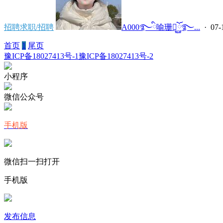
招聘求职/招聘
A000࿐ི喻珊ོ࿆࿐...
· 07-
首页
1
尾页
豫ICP备18027413号-1
豫ICP备18027413号-2
小程序
微信公众号
手机版
微信扫一扫打开
手机版
发布信息