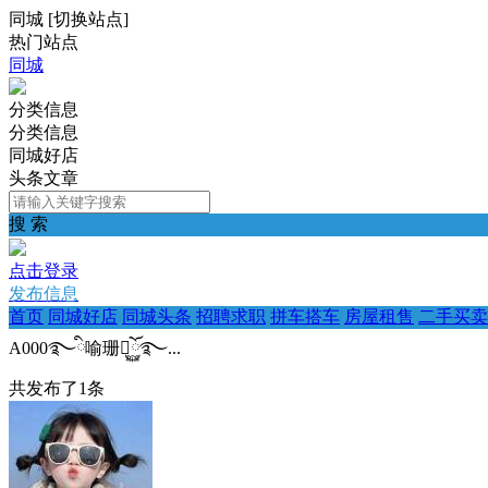
同城
[
切换站点
]
热门站点
同城
分类信息
分类信息
同城好店
头条文章
搜 索
点击登录
发布信息
首页
同城好店
同城头条
招聘求职
拼车搭车
房屋租售
二手买卖
A000࿐ི喻珊ོ࿆࿐...
共发布了
1
条