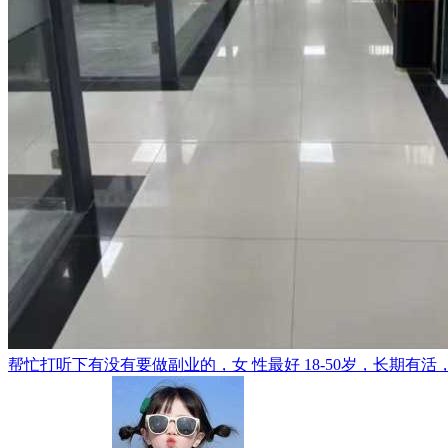
帮忙打听下有没有要做副业的，女 性最好 18-50岁，长期有活，一个月