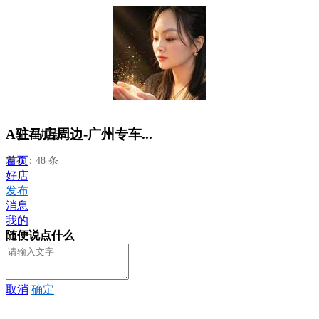
A驻马店周边-广州专车...
正在加载...
首页
发布：48 条
好店
发布
消息
我的
随便说点什么
取消
确定