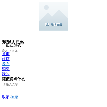
梦醒人已散
正在加载...
发布：0 条
首页
好店
发布
消息
我的
随便说点什么
取消
确定