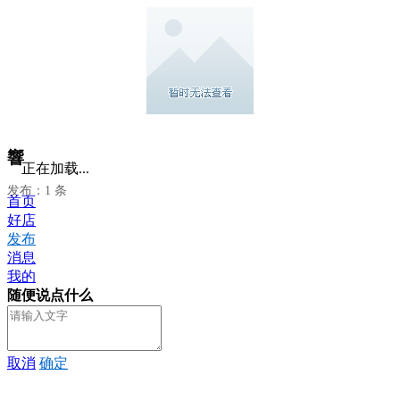
響
正在加载...
发布：1 条
首页
好店
发布
消息
我的
随便说点什么
取消
确定