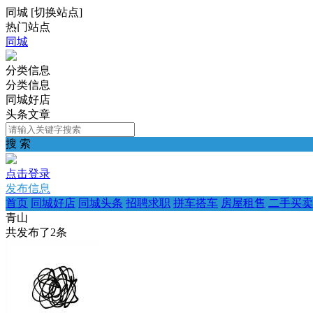
同城
[
切换站点
]
热门站点
同城
分类信息
分类信息
同城好店
头条文章
搜 索
点击登录
发布信息
首页
同城好店
同城头条
招聘求职
拼车搭车
房屋租售
二手买卖
青山
共发布了
2
条