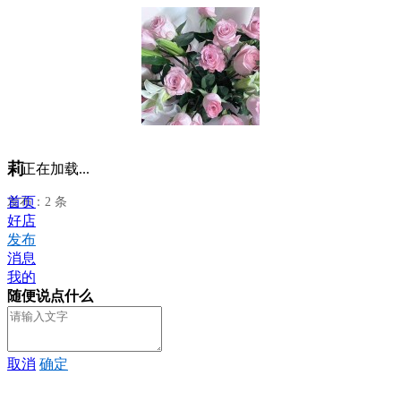
莉
正在加载...
首页
发布：2 条
好店
发布
消息
我的
随便说点什么
取消
确定