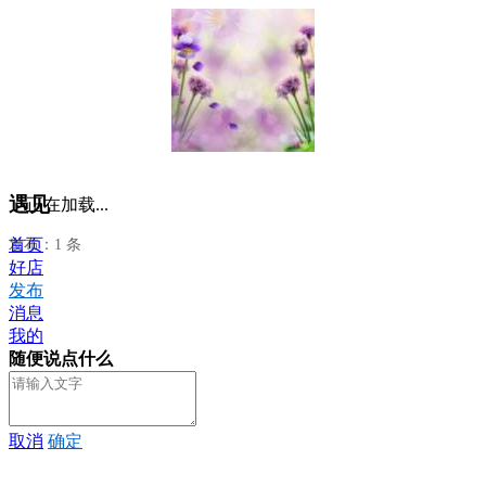
遇见
正在加载...
首页
发布：1 条
好店
发布
消息
我的
随便说点什么
取消
确定