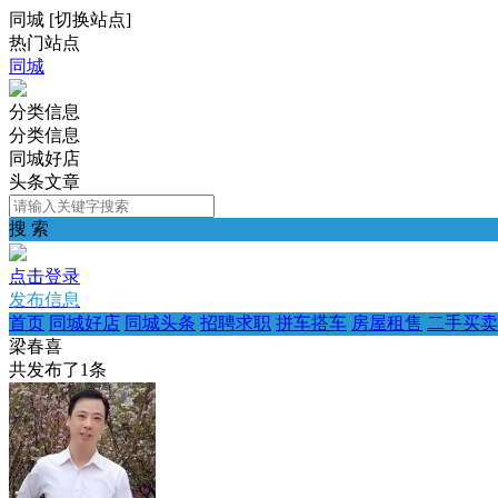
同城
[
切换站点
]
热门站点
同城
分类信息
分类信息
同城好店
头条文章
搜 索
点击登录
发布信息
首页
同城好店
同城头条
招聘求职
拼车搭车
房屋租售
二手买卖
梁春喜
共发布了
1
条