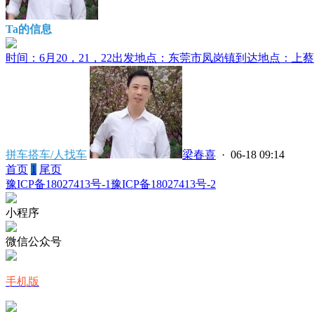
Ta的信息
时间：6月20，21，22出发地点：东莞市凤岗镇到达地点：上蔡县
拼车搭车/人找车
梁春喜
· 06-18 09:14
首页
1
尾页
豫ICP备18027413号-1
豫ICP备18027413号-2
小程序
微信公众号
手机版