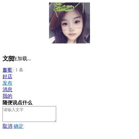
文贺
正在加载...
首页
发布：1 条
好店
发布
消息
我的
随便说点什么
取消
确定