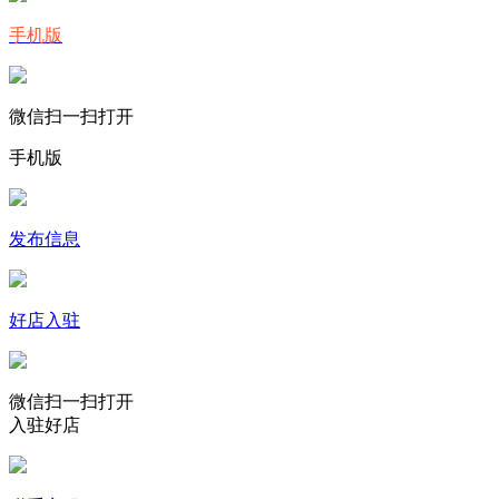
手机版
微信扫一扫打开
手机版
发布信息
好店入驻
微信扫一扫打开
入驻好店