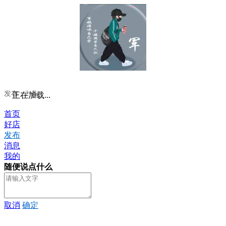
发布：2 条
正在加载...
首页
好店
发布
消息
我的
随便说点什么
取消
确定