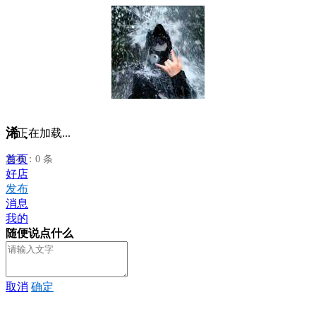
浠 、
正在加载...
首页
发布：0 条
好店
发布
消息
我的
随便说点什么
取消
确定