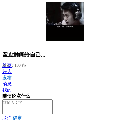
留点时间给自己...
正在加载...
首页
发布：100 条
好店
发布
消息
我的
随便说点什么
取消
确定