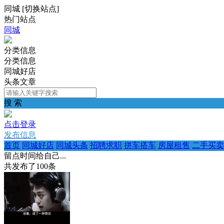
同城
[
切换站点
]
热门站点
同城
分类信息
分类信息
同城好店
头条文章
搜 索
点击登录
发布信息
首页
同城好店
同城头条
招聘求职
拼车搭车
房屋租售
二手买卖
留点时间给自己...
共发布了
100
条