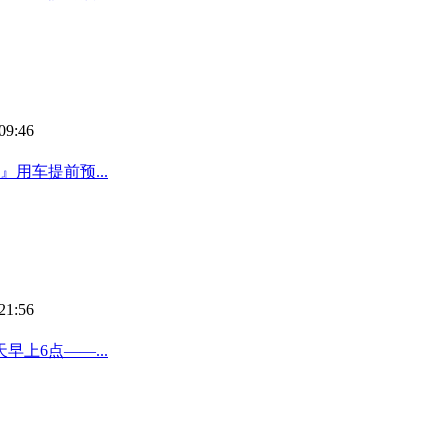
09:46
用车提前预...
21:56
上6点——...