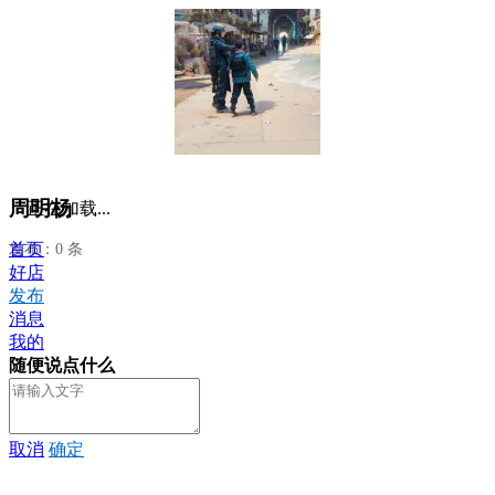
周明杨
正在加载...
首页
发布：0 条
好店
发布
消息
我的
随便说点什么
取消
确定