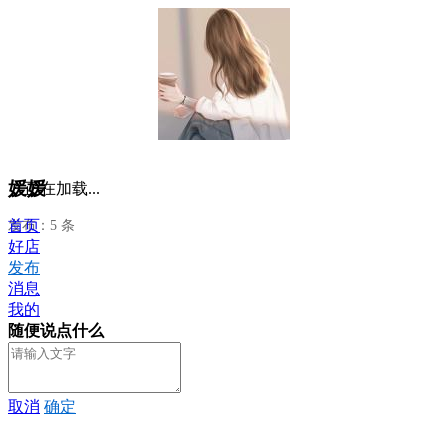
媛媛
正在加载...
首页
发布：5 条
好店
发布
消息
我的
随便说点什么
取消
确定