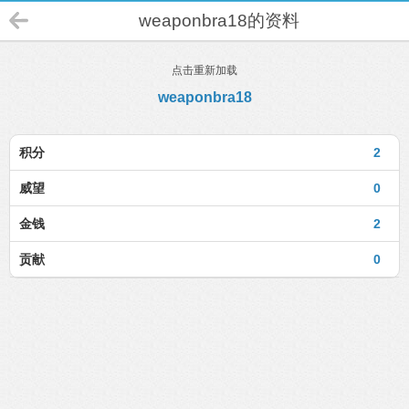
weaponbra18的资料
点击重新加载
weaponbra18
积分
2
威望
0
金钱
2
贡献
0