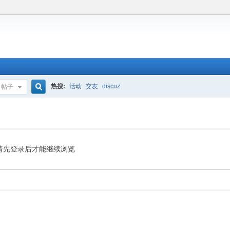
热搜:
活动
交友
discuz
帖子
搜
索
请先登录后才能继续浏览