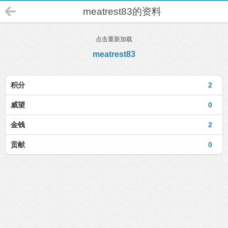
meatrest83的资料
点击重新加载
meatrest83
积分
2
威望
0
金钱
2
贡献
0