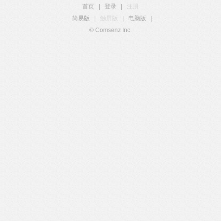
首页
|
登录
|
注册
简易版
|
触屏版
|
电脑版
|
© Comsenz Inc.