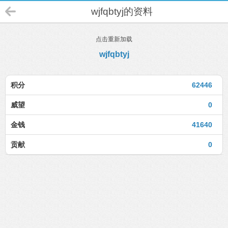
wjfqbtyj的资料
点击重新加载
wjfqbtyj
积分
62446
威望
0
金钱
41640
贡献
0