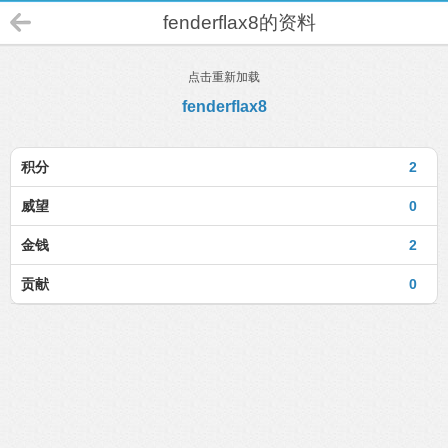
fenderflax8的资料
点击重新加载
fenderflax8
积分
2
威望
0
金钱
2
贡献
0